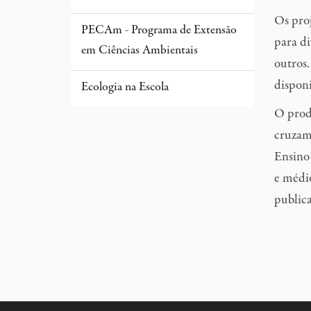
o
Os proj
PECAm - Programa de Extensão
para di
em Ciências Ambientais
outros.
disponi
Ecologia na Escola
O prod
cruzame
Ensino 
e médi
publica