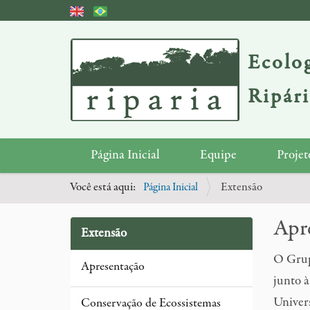
Ecolog
Ripár
N
Página Inicial
Equipe
Projet
a
Você está aqui:
Página Inicial
Extensão
v
e
Apr
Extensão
g
a
O Grupo
Apresentação
ç
junto à
ã
Univer
Conservação de Ecossistemas