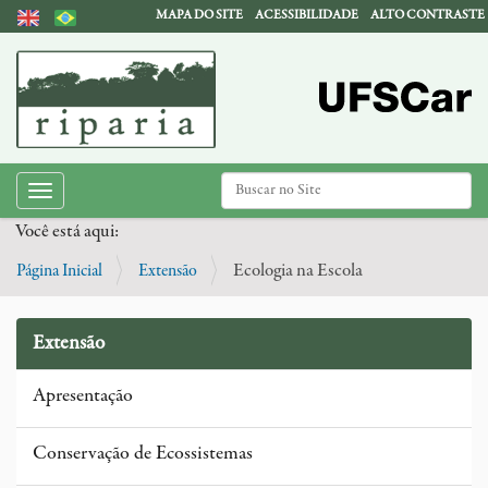
MAPA DO SITE
ACESSIBILIDADE
ALTO CONTRASTE
N
Busca
Toggle navigation
a
Busca Avançada…
Você está aqui:
v
Página Inicial
Extensão
Ecologia na Escola
e
g
Extensão
a
ç
Apresentação
ã
o
Conservação de Ecossistemas